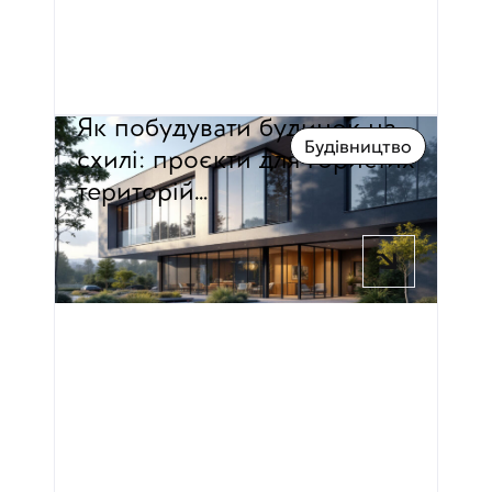
Як побудувати будинок на 
Будівництво
схилі: проєкти для гористих 
територій…
6 хв час читання
Павло Дмитровський