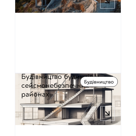
Будівництво будинків у 
Будівництво
сейсмонебезпечних 
районах
6 хв час читання
Павло Дмитровський