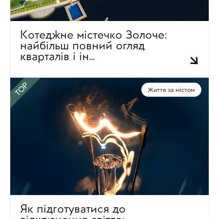
Котеджне містечко Золоче: 
найбільш повний огляд 
кварталів і ін…
TOP
Життя за містом
Як підготуватися до 