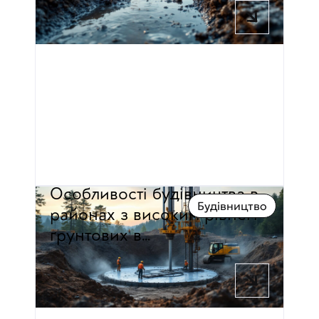
Павло Дмитровський
Особливості будівництва в 
Будівництво
районах з високим рівнем 
ґрунтових в…
12 хв час читання
Павло Дмитровський