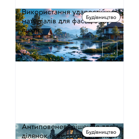
Використання ударостійких 
Будівництво
матеріалів для фасадів та 
вікон
7 хв час читання
Павло Дмитровський
Антиповеневі рішення для 
Будівництво
ділянок із високим ризиком 