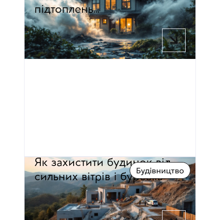
підтоплень…
6 хв час читання
Павло Дмитровський
Як захистити будинок від 
Будівництво
сильних вітрів і буревіїв
5 хв час читання
Павло Дмитровський