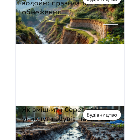
водойм: правила та 
обмеження
17 хв час читання
Павло Дмитровський
Як зміцнити береги та 
Будівництво
уникнути зсувів на ділянці
6 хв час читання