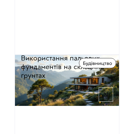
Використання пальових 
Будівництво
фундаментів на складних 
ґрунтах
17 хв час читання
Павло Дмитровський