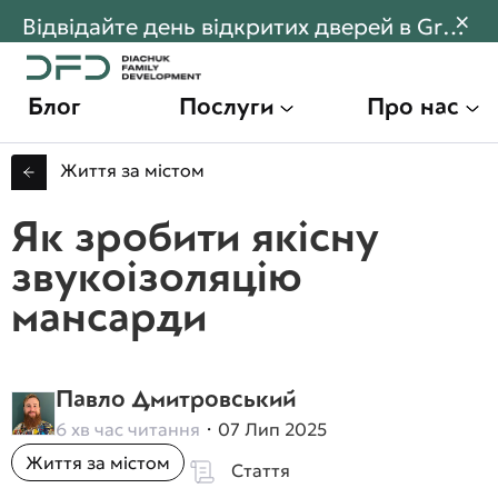
×
Відвідайте день відкритих дверей в Gran Montaña! Переходьте щоб дізнатися більше
Блог
Послуги
Про нас
Життя за містом
Як зробити якісну
звукоізоляцію
мансарди
Павло Дмитровський
6 хв час читання
07 Лип 2025
Життя за містом
Стаття