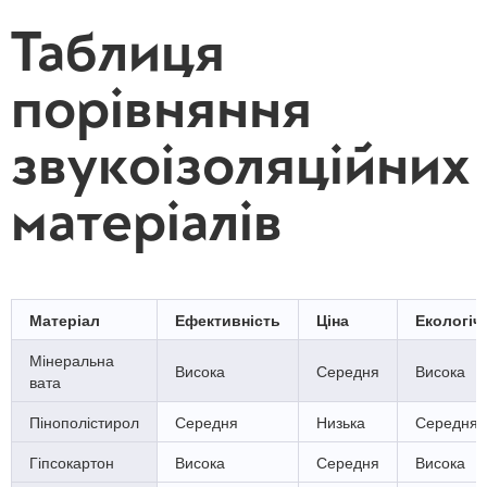
Таблиця
порівняння
звукоізоляційних
матеріалів
Матеріал
Ефективність
Ціна
Екологіч
Мінеральна
Висока
Середня
Висока
вата
Пінополістирол
Середня
Низька
Середня
Гіпсокартон
Висока
Середня
Висока