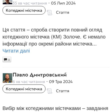
35 хв час читання
05 Лип 2024
Котеджні містечка
Стаття
Ця стаття – спроба створити повний огляд
котеджного містечка (КМ) Золоче. Є немало
інформації про окремі райони містечка...
Читати далі
0
Павло Дмитровський
6 хв час читання
09 Тра 2024
Котеджні містечка
Стаття
Вибір між котеджними містечками – завдання