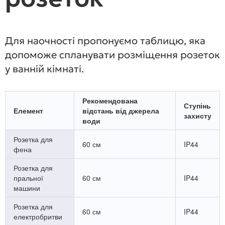
розеток
Для наочності пропонуємо таблицю, яка
допоможе спланувати розміщення розеток
у ванній кімнаті.
Рекомендована
Ступінь
Елемент
відстань від джерела
захисту
води
Розетка для
60 см
IP44
фена
Розетка для
пральної
60 см
IP44
машини
Розетка для
60 см
IP44
електробритви