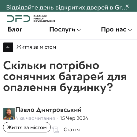
×
Відвідайте день відкритих дверей в Gran Montaña! Переходьте щоб дізнатися більше
Блог
Послуги
Про нас
Життя за містом
Скільки потрібно
сонячних батарей для
опалення будинку?
Павло Дмитровський
4 хв час читання
15 Чер 2024
Життя за містом
Стаття