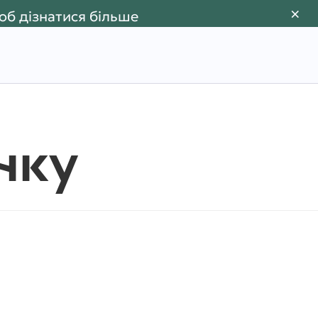
×
об дізнатися більше
нку