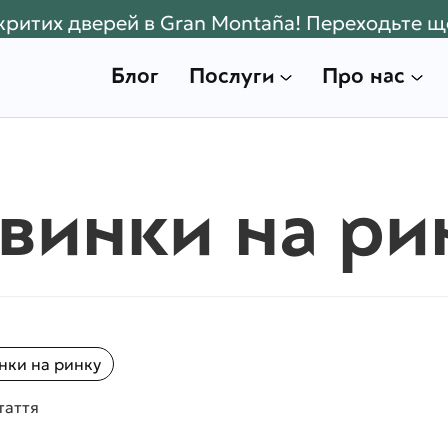
дкритих дверей в Gran Montaña! Переходьте щ
Блог
Послуги
Про нас
винки на ри
нки на ринку
таття