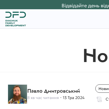
Відвідайте день ві
Но
Нови
Павло Дмитровський
8 хв час читання
13 Тра 2024
С