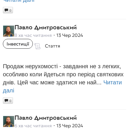
0
Павло Дмитровський
8 хв час читання
13 Чер 2024
Інвестиції
Стаття
Продаж нерухомості - завдання не з легких,
особливо коли йдеться про період святкових
днів. Цей час може здатися не най...
Читати
далі
0
Павло Дмитровський
6 хв час читання
13 Чер 2024