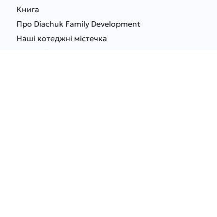
Книга
Про Diachuk Family Development
Наші котеджні містечка
Відвідайте шоу-рум
Соцмережі:
Telegram
Facebook
Instagram
YouTube
TikTok
© 2026
Diachuk Family Development