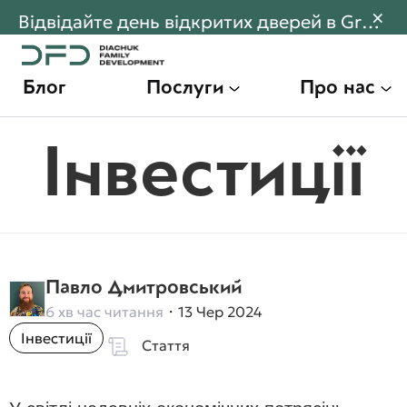
×
Відвідайте день відкритих дверей в Gran Montaña! Переходьте щоб дізнатися більше
Блог
Послуги
Про нас
Інвестиції
Павло Дмитровський
6 хв час читання
13 Чер 2024
Інвестиції
Стаття